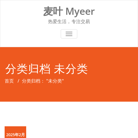
Skip
麦叶 Myeer
to
content
热爱生活，专注交易
切换导航
分类归档 未分类
首页
/
分类归档： "未分类"
2025年2月